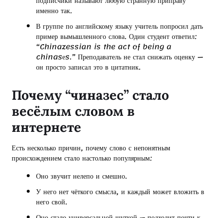
подписчики называют любую странную приправу
именно так.
В группе по английскому языку учитель попросил дать
пример вымышленного слова. Один студент ответил:
“Chinazessian is the act of being a
chinasеs.” Преподаватель не стал снижать оценку —
он просто записал это в цитатник.
Почему “чиназес” стало
весёлым словом в
интернете
Есть несколько причин, почему слово с непонятным
происхождением стало настолько популярным:
Оно звучит нелепо и смешно.
У него нет чёткого смысла, и каждый может вложить в
него свой.
Оно стало универсальной шуткой — подходит почти к