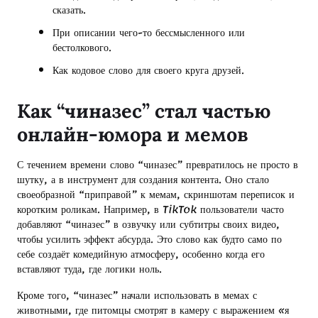
сказать.
При описании чего-то бессмысленного или
бестолкового.
Как кодовое слово для своего круга друзей.
Как “чиназес” стал частью
онлайн-юмора и мемов
С течением времени слово “чиназес” превратилось не просто в
шутку, а в инструмент для создания контента. Оно стало
своеобразной “приправой” к мемам, скриншотам переписок и
коротким роликам. Например, в TikTok пользователи часто
добавляют “чиназес” в озвучку или субтитры своих видео,
чтобы усилить эффект абсурда. Это слово как будто само по
себе создаёт комедийную атмосферу, особенно когда его
вставляют туда, где логики ноль.
Кроме того, “чиназес” начали использовать в мемах с
животными, где питомцы смотрят в камеру с выражением «я