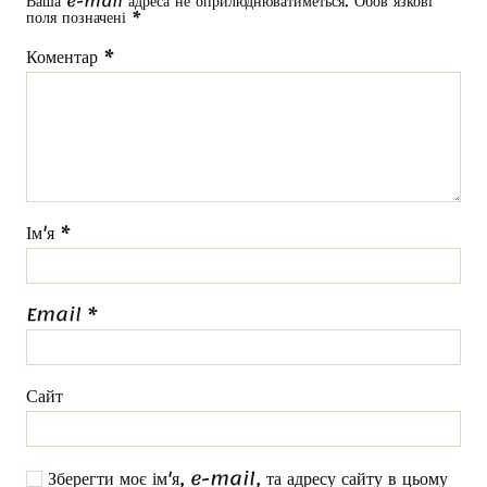
Ваша e-mail адреса не оприлюднюватиметься.
Обов’язкові
поля позначені
*
Коментар
*
Ім'я
*
Email
*
Сайт
Зберегти моє ім'я, e-mail, та адресу сайту в цьому