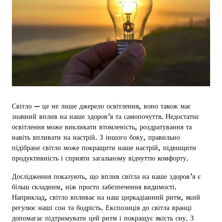
Світло — це не лише джерело освітлення, воно також має
значний вплив на наше здоров’я та самопочуття. Недостатнє
освітлення може викликати втомленість, роздратування та
навіть впливати на настрій. З іншого боку, правильно
підібране світло може покращити наше настрій, підвищити
продуктивність і сприяти загальному відчуттю комфорту.
Дослідження показують, що вплив світла на наше здоров’я є
більш складним, ніж просто забезпечення видимості.
Наприклад, світло впливає на наш циркадіанний ритм, який
регулює наші сон та бодрість. Експозиція до світла вранці
допомагає підтримувати цей ритм і покращує якість сну. З